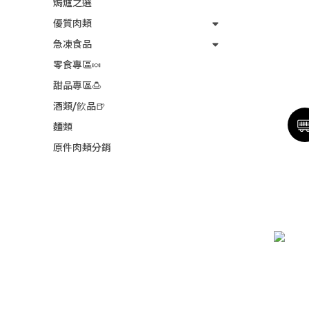
焗爐之選
優質肉類
急凍食品
零食專區🍬
甜品專區🍮
酒類/飮品🍺
麵類
原件肉類分銷