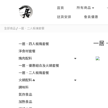
所有商品
首頁
送貨安排
會員優惠
全部商品
/
一居．二人板燒套餐
一居
一居．四人板燒套餐
淨食材套餐
燒肉配料
一居．優惠組合及火鍋套餐
一居．二人板燒套餐
火鍋配料🔥
調味料
氣炸食品
加熱食品