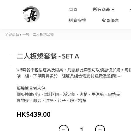
所有商品
首頁
送貨安排
會員優惠
全部商品
/
一居．二人板燒套餐
二人板燒套餐 - SET A
⭐️‼️套餐不包括爐具及用具，凡惠顧此套餐可以優惠價加購，每
購一組，下單購買多於一組爐具組合需支付運費及差價‼️⭐️
板燒爐具懶人包
鐵板燒爐(小)、燃料2個、滅火蓋、火槍、牛油紙、隔熱夾
食物夾、剪刀、油掃、筷子、碗、枱布
HK$439.00