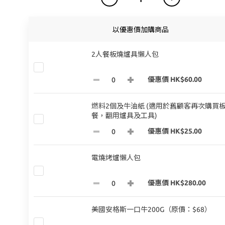
以優惠價加購商品
2人餐板燒爐具懶人包
優惠價 HK$60.00
燃料2個及牛油紙 (適用於舊顧客再次購買
餐，翻用爐具及工具)
優惠價 HK$25.00
電燒烤爐懶人包
優惠價 HK$280.00
美國安格斯一口牛200G（原價：$68）