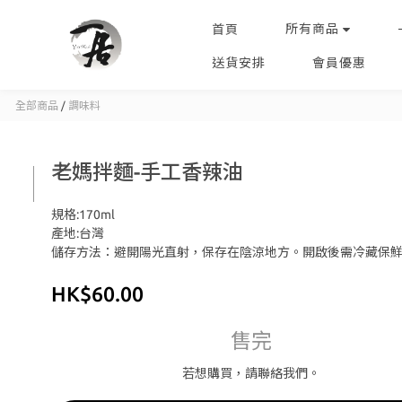
所有商品
首頁
送貨安排
會員優惠
全部商品
/
調味料
老媽拌麵-手工香辣油
規格:170ml
產地:台灣
儲存方法：避開陽光直射，保存在陰涼地方。開啟後需冷藏保
HK$60.00
售完
若想購買，請聯絡我們。