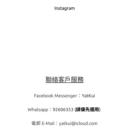
Instagra
m
聯絡客戶服務
Facebook Messenger：
YatKui
Whatsapp：
92606353
(
請優先選用
)
​電郵 E-Mail：
yatkui@icloud.com