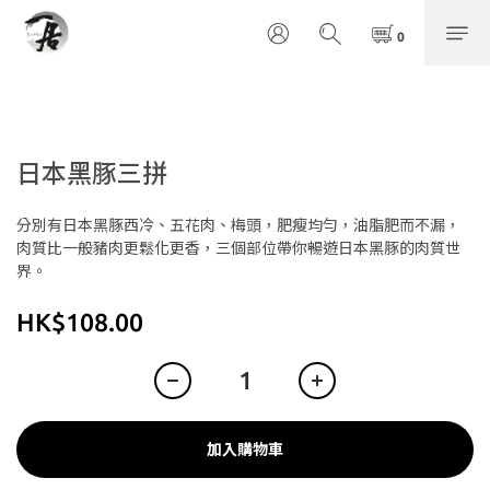
日本黑豚三拼
分別有日本黑豚西冷、五花肉、梅頭，肥瘦均勻，油脂肥而不漏，
肉質比一般豬肉更鬆化更香，三個部位帶你暢遊日本黑豚的肉質世
界。
HK$108.00
加入購物車