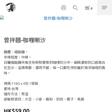
曾拌麵-咖喱喇沙
麵體：細扁麵。
辛辣程度：中辣。
日曬細扁麵拌進含有新鮮椰漿的咖哩叻沙中，細緻濃郁的口感融合
在舌尖，溫潤帶甜、濃而不膩，每一口都吃得到屬於南洋咖哩的風
味。
規格:116G x 4包 1袋裝
產地:台灣
儲存方法：常温
過敏原資訊：大豆、小麥、蝦粉、奶粉、椰子、魚類
HK$59.00